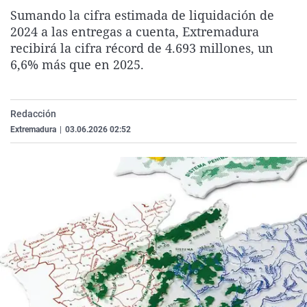
La rosa de los vientos
Caso
Extremadura
Virales
Sumando la cifra estimada de liquidación de
2024 a las entregas a cuenta, Extremadura
Gente viajera
Retornados
Galicia
Televisión
recibirá la cifra récord de 4.693 millones, un
Como el perro y el gat
Equipo de investigaci
La Rioja
Elecciones
6,6% más que en 2025.
Operación Viuda Negr
Navarra
País Vasco
Redacción
Extremadura
|
03.06.2026 02:52