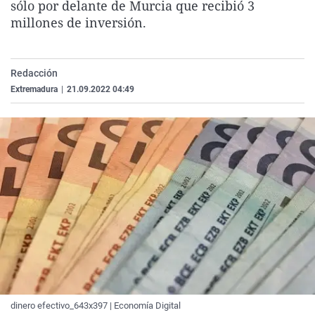
sólo por delante de Murcia que recibió 3
La rosa de los vientos
Caso
Extremadura
Virales
millones de inversión.
Gente viajera
Retornados
Galicia
Televisión
Como el perro y el gat
Equipo de investigaci
La Rioja
Elecciones
Redacción
Operación Viuda Negr
Navarra
Extremadura
|
21.09.2022 04:49
País Vasco
dinero efectivo_643x397 | Economía Digital