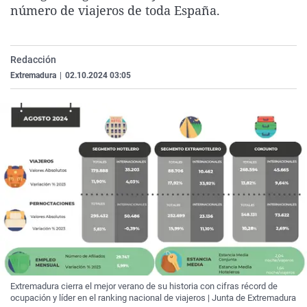
número de viajeros de toda España.
La rosa de los vientos
Caso
Extremadura
Virales
Gente viajera
Retornados
Galicia
Televisión
Como el perro y el gat
Equipo de investigaci
La Rioja
Elecciones
Redacción
Extremadura
|
02.10.2024 03:05
Operación Viuda Negr
Navarra
País Vasco
Extremadura cierra el mejor verano de su historia con cifras récord de
ocupación y líder en el ranking nacional de viajeros | Junta de Extremadura