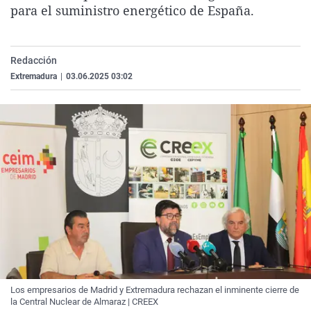
para el suministro energético de España.
La rosa de los vientos
Caso
Extremadura
Virales
Gente viajera
Retornados
Galicia
Televisión
Como el perro y el gat
Equipo de investigaci
La Rioja
Elecciones
Redacción
Extremadura
|
03.06.2025 03:02
Operación Viuda Negr
Navarra
País Vasco
Los empresarios de Madrid y Extremadura rechazan el inminente cierre de
la Central Nuclear de Almaraz | CREEX