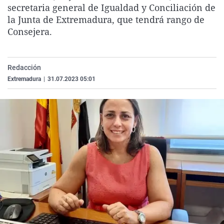
secretaria general de Igualdad y Conciliación de
La rosa de los vientos
Caso
Extremadura
Virales
la Junta de Extremadura, que tendrá rango de
Gente viajera
Retornados
Galicia
Televisión
Consejera.
Como el perro y el gat
Equipo de investigaci
La Rioja
Elecciones
Operación Viuda Negr
Navarra
Redacción
País Vasco
Extremadura
|
31.07.2023 05:01