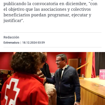
publicando la convocatoria en diciembre, "con
La rosa de los vientos
Caso
Extremadura
Virales
el objetivo que las asociaciones y colectivos
Gente viajera
Retornados
Galicia
Televisión
beneficiarios puedan programar, ejecutar y
justificar".
Como el perro y el gat
Equipo de investigaci
La Rioja
Elecciones
Operación Viuda Negr
Navarra
País Vasco
Redacción
Extremadura
|
18.12.2024 03:59