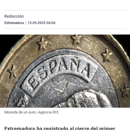
La rosa de los vientos
Caso
Extremadura
Virales
Gente viajera
Retornados
Galicia
Televisión
Redacción
Extremadura
|
15.09.2025 04:04
Como el perro y el gat
Equipo de investigaci
La Rioja
Elecciones
Operación Viuda Negr
Navarra
País Vasco
Moneda de un euro | Agencia EFE
Extremadura ha registrado al cierre del primer