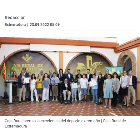
La rosa de los vientos
Caso
Extremadura
Virales
Gente viajera
Retornados
Galicia
Televisión
Redacción
Extremadura
|
23.09.2022 05:09
Como el perro y el gat
Equipo de investigaci
La Rioja
Elecciones
Operación Viuda Negr
Navarra
País Vasco
Caja Rural premio la excelencia del deporte extremeño | Caja Rural de
Extremadura