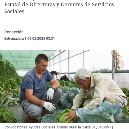
Estatal de Directoras y Gerentes de Servicios
La rosa de los vientos
Caso
Extremadura
Virales
Sociales.
Gente viajera
Retornados
Galicia
Televisión
Como el perro y el gat
Equipo de investigaci
La Rioja
Elecciones
Redacción
Operación Viuda Negr
Navarra
Extremadura
|
06.02.2025 03:31
País Vasco
Convocatorias Ayudas Sociales Ámbito Rural la Caixa 01_643x397 |