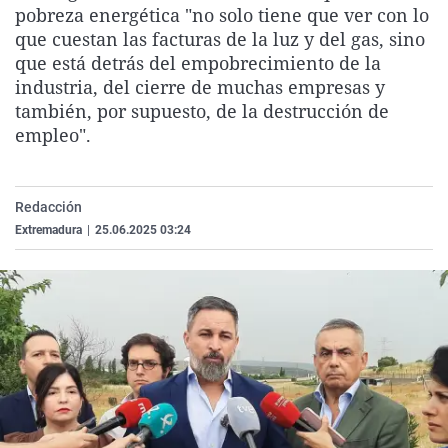
pobreza energética "no solo tiene que ver con lo
La rosa de los vientos
Caso
Extremadura
Virales
que cuestan las facturas de la luz y del gas, sino
Gente viajera
Retornados
Galicia
Televisión
que está detrás del empobrecimiento de la
industria, del cierre de muchas empresas y
Como el perro y el gat
Equipo de investigaci
La Rioja
Elecciones
también, por supuesto, de la destrucción de
Operación Viuda Negr
Navarra
empleo".
País Vasco
Redacción
Extremadura
|
25.06.2025 03:24