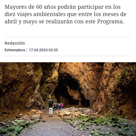
La rosa de los vientos
Caso
Extremadura
Virales
Mayores de 60 años podrán participar en los
diez viajes ambientales que entre los meses de
Gente viajera
Retornados
Galicia
Televisión
abril y mayo se realizarán con este Programa.
Como el perro y el gat
Equipo de investigaci
La Rioja
Elecciones
Operación Viuda Negr
Navarra
Redacción
País Vasco
Extremadura
|
17.04.2024 03:35