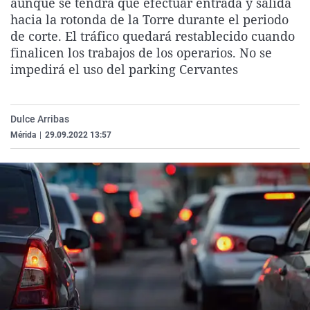
aunque se tendrá que efectuar entrada y salida
La rosa de los vientos
Caso
Extremadura
Virales
hacia la rotonda de la Torre durante el periodo
de corte. El tráfico quedará restablecido cuando
Gente viajera
Retornados
Galicia
Televisión
finalicen los trabajos de los operarios. No se
Como el perro y el gat
Equipo de investigaci
La Rioja
Elecciones
impedirá el uso del parking Cervantes
Operación Viuda Negr
Navarra
País Vasco
Dulce Arribas
Mérida
|
29.09.2022 13:57