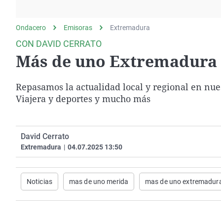
La rosa de los vientos
Caso
Extremadura
Gente viajera
Retornados
Galicia
Ondacero
Emisoras
Extremadura
Como el perro y el
Equipo de investigación
La Rioja
CON DAVID CERRATO
gato
Más de uno Extremadura (
Operación Viuda
Navarra
Negra
País Vasco
Repasamos la actualidad local y regional en nue
Viajera y deportes y mucho más
David Cerrato
Extremadura
|
04.07.2025 13:50
Noticias
mas de uno merida
mas de uno extremadur