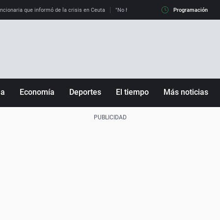
uncionaria que informó de la crisis en Ceuta
"No hay mafias, que no nos engañen": exper
Programación
ña
Economía
Deportes
El tiempo
Más noticias
Fútbol
Sociedad
Baloncesto
Mundo
Tenis
Salud
Motor
Cultura
Ciencia y Tecnología
adrid
Gastronomía
nciana
Medio ambiente