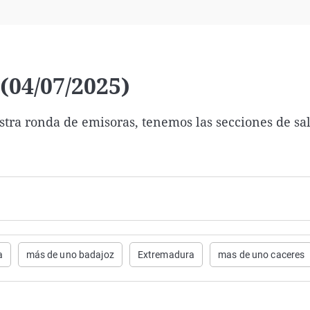
Virales
Televisión
Elecciones
04/07/2025)
stra ronda de emisoras, tenemos las secciones de sa
a
más de uno badajoz
Extremadura
mas de uno caceres