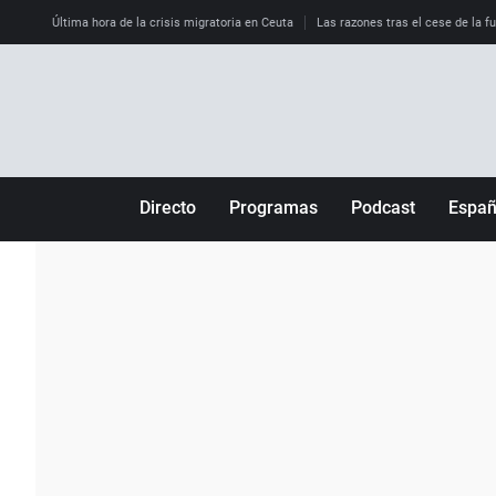
Última hora de la crisis migratoria en Ceuta
Las razones tras el cese de la f
Directo
Programas
Podcast
Espa
Más de uno
Los Perseguidos
Andalucía
Por fin
Malas decisiones
Aragón
Julia en la onda
Expedientes del más allá
Baleares
La brújula
El viaje del Guernica
Cantabria
Radioestadio
Invisibles
Cataluña
Radioestadio noche
Prohibido morirse
Comunidad de M
El colegio invisible
Esto no ha pasado
Comunitat Vale