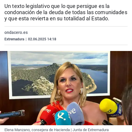
La rosa de los vientos
Caso
Extremadura
Virales
Un texto legislativo que lo que persigue es la
condonación de la deuda de todas las comunidades
Gente viajera
Retornados
Galicia
Televisión
y que esta revierta en su totalidad al Estado.
Como el perro y el gat
Equipo de investigaci
La Rioja
Elecciones
ondacero.es
Operación Viuda Negr
Navarra
Extremadura
|
02.06.2025 14:18
País Vasco
Elena Manzano, consejera de Hacienda | Junta de Extremadura