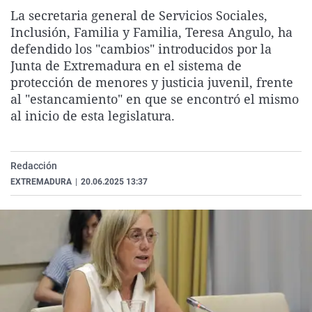
La rosa de los vientos
Caso
Extremadura
Virales
La secretaria general de Servicios Sociales,
Inclusión, Familia y Familia, Teresa Angulo, ha
Gente viajera
Retornados
Galicia
Televisión
defendido los "cambios" introducidos por la
Como el perro y el gat
Equipo de investigaci
La Rioja
Elecciones
Junta de Extremadura en el sistema de
protección de menores y justicia juvenil, frente
Operación Viuda Negr
Navarra
al "estancamiento" en que se encontró el mismo
País Vasco
al inicio de esta legislatura.
Redacción
EXTREMADURA
|
20.06.2025 13:37