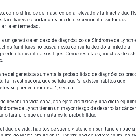
, como el índice de masa corporal elevado y la inactividad fís
os familiares no portadores pueden experimentar síntomas
llar la enfermedad.
 a un genetista en caso de diagnóstico de Síndrome de Lynch 
uchos familiares no buscan esta consulta debido al miedo a
 pueden transmitir a sus hijos. Como resultado, muchos de est
o.
 parte del genetista aumenta la probabilidad de diagnóstico prec
ta la investigadora, que señala que "si existen hábitos que
stos se pueden modificar", señala.
 llevar una vida sana, con ejercicio físico y una dieta equilib
índrome de Lynch tienen un mayor riesgo de desarrollar cáncer
rrollarán; lo que aumenta es la probabilidad.
 calidad de vida, hábitos de sueño y atención sanitaria en pacie
ura', de Marta Araujo en la Universidad de Extremadura, ha s