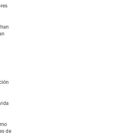
ores
 han
an
ción
vida
como
es de