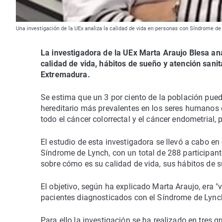
Una investigación de la UEx analiza la calidad de vida en personas con Síndrome 
La investigadora de la UEx Marta Araujo Blesa ana
calidad de vida, hábitos de sueño y atención san
Extremadura.
Se estima que un 3 por ciento de la población pue
hereditario más prevalentes en los seres humanos q
todo el cáncer colorrectal y el cáncer endometrial, 
El estudio de esta investigadora se llevó a cabo e
Síndrome de Lynch, con un total de 288 participante
sobre cómo es su calidad de vida, sus hábitos de s
El objetivo, según ha explicado Marta Araujo, era "
pacientes diagnosticados con el Síndrome de Lynch
Para ello la investigación se ha realizado en tres 