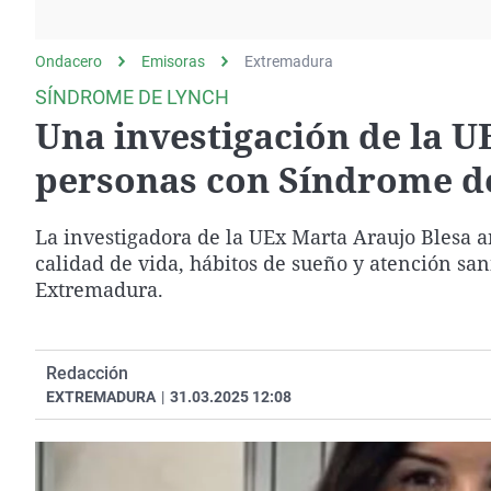
La rosa de los vientos
Caso
Extremadura
Gente viajera
Retornados
Galicia
Ondacero
Emisoras
Extremadura
Como el perro y el
Equipo de investigación
La Rioja
SÍNDROME DE LYNCH
gato
Una investigación de la UE
Operación Viuda
Navarra
Negra
País Vasco
personas con Síndrome d
La investigadora de la UEx Marta Araujo Blesa a
calidad de vida, hábitos de sueño y atención sa
Extremadura.
Redacción
EXTREMADURA
|
31.03.2025 12:08