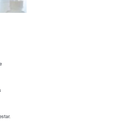
e
s
star.