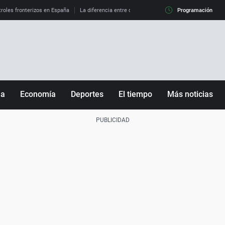
roles fronterizos en España
La diferencia entre observar el eclipse al 99% y al 100%
Programación
ña
Economía
Deportes
El tiempo
Más noticias
Fútbol
Sociedad
Baloncesto
Mundo
Tenis
Salud
Motor
Cultura
Ciencia y Tecnología
adrid
Gastronomía
nciana
Medio ambiente