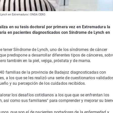
de Lynch en Extremadura | ONDA CERO
liza en su tesis doctoral por primera vez en Extremadura la
itaria en pacientes diagnosticados con Síndrome de Lynch en
de tener Síndrome de Lynch, uno de los síndromes de cáncer
ue predispone a desarrollar diferentes tipos de cánceres, sobr
pero también en la piel, vejiga, próstata y de mama.
n 40 familias de la provincia de Badajoz diagnosticadas con
s, a los que se les realizó una serie de cuestionarios validado
ueño y su percepción de los cuidados recibidos.
valorar los desafíos cotidianos a los que que se enfrentan los
, así como sus familiares" para comprender y mejorar su biene
grupos, que son el de pacientes portadores de la enfermedad y