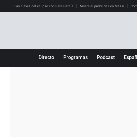
Las claves del eclipse con Sara García
Muere el padre de Leo Messi
Cont
Directo
Programas
Podcast
Espa
Más de uno
Los Perseguidos
Andalucía
Por fin
Malas decisiones
Aragón
Julia en la onda
Expedientes del más allá
Baleares
La brújula
El viaje del Guernica
Cantabria
Radioestadio
Invisibles
Cataluña
Radioestadio noche
Prohibido morirse
Comunidad de M
El colegio invisible
Esto no ha pasado
Comunitat Vale