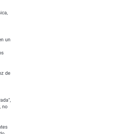
ica,
en un
os
oz de
rada",
, no
ntes
ido