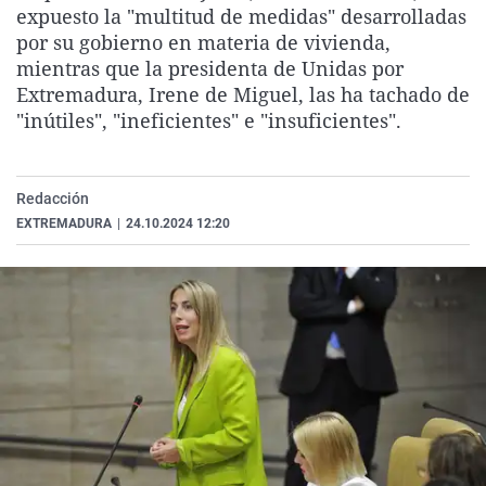
expuesto la "multitud de medidas" desarrolladas
La rosa de los vientos
Caso
Extremadura
Virales
por su gobierno en materia de vivienda,
Gente viajera
Retornados
Galicia
Televisión
mientras que la presidenta de Unidas por
Extremadura, Irene de Miguel, las ha tachado de
Como el perro y el gat
Equipo de investigaci
La Rioja
Elecciones
"inútiles", "ineficientes" e "insuficientes".
Operación Viuda Negr
Navarra
País Vasco
Redacción
EXTREMADURA
|
24.10.2024 12:20