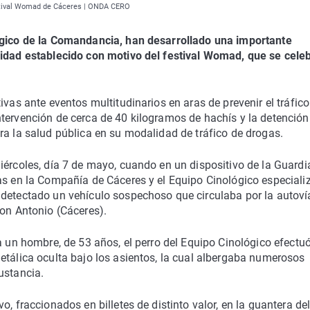
 festival Womad de Cáceres | ONDA CERO
lógico de la Comandancia, han desarrollado una importante
ridad establecido con motivo del festival Womad, que se cele
ivas ante eventos multitudinarios en aras de prevenir el tráfico
tervención de cerca de 40 kilogramos de hachís y la detención
ra la salud pública en su modalidad de tráfico de drogas.
ércoles, día 7 de mayo, cuando en un dispositivo de la Guardia
das en la Compañía de Cáceres y el Equipo Cinológico especiali
 detectado un vehículo sospechoso que circulaba por la autoví
Don Antonio (Cáceres).
a un hombre, de 53 años, el perro del Equipo Cinológico efectu
etálica oculta bajo los asientos, la cual albergaba numerosos
ustancia.
, fraccionados en billetes de distinto valor, en la guantera de