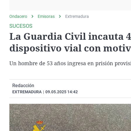
La rosa de los vientos
Caso
Extremadura
Gente viajera
Retornados
Galicia
Ondacero
Emisoras
Extremadura
Como el perro y el
Equipo de investigación
La Rioja
SUCESOS
gato
La Guardia Civil incauta 4
Operación Viuda
Navarra
Negra
País Vasco
dispositivo vial con moti
Un hombre de 53 años ingresa en prisión provisi
Redacción
EXTREMADURA
|
09.05.2025 14:42