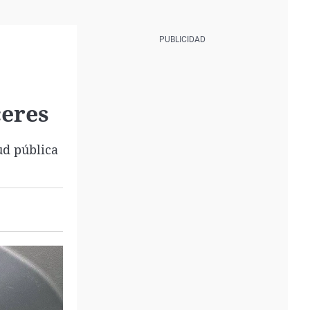
ceres
ud pública