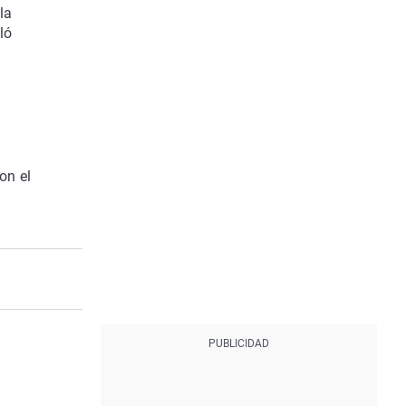
la
ló
on el