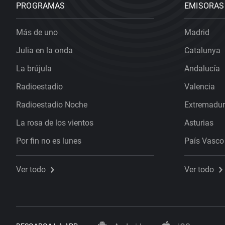
PROGRAMAS
EMISORAS
Más de uno
Madrid
Julia en la onda
Catalunya
La brújula
Andalucía
Radioestadio
Valencia
Radioestadio Noche
Extremadu
La rosa de los vientos
Asturias
Por fin no es lunes
País Vasco
Ver todo
Ver todo