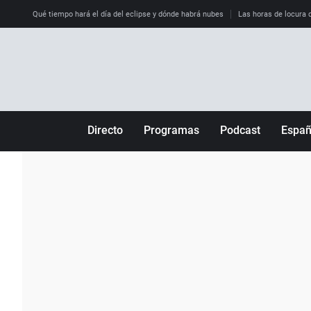
Qué tiempo hará el día del eclipse y dónde habrá nubes
Las horas de locura qu
Directo
Programas
Podcast
Espa
Más de uno
Los Perseguidos
Andalucía
Por fin
Malas decisiones
Aragón
Julia en la onda
Expedientes del más allá
Baleares
La brújula
El viaje del Guernica
Cantabria
Radioestadio
Invisibles
Cataluña
Radioestadio noche
Prohibido morirse
Comunidad de M
El colegio invisible
Esto no ha pasado
Comunitat Vale