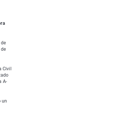
bra
 de
 de
 Civil
zado
a A-
ó un
l