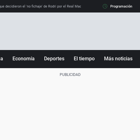
e decidieron el 'no fichaje' de Rodri por el Real Madrid y su 'sí' al Barça
Programación
La llamada de
ña
Economía
Deportes
El tiempo
Más noticias
Fútbol
Sociedad
Baloncesto
Mundo
Tenis
Salud
Motor
Cultura
Ciencia y Tecnología
adrid
Gastronomía
nciana
Medio ambiente