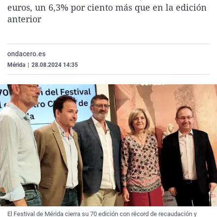
euros, un 6,3% por ciento más que en la edición
La rosa de los vientos
Caso
Extremadura
Virales
anterior
Gente viajera
Retornados
Galicia
Televisión
Como el perro y el gat
Equipo de investigaci
La Rioja
Elecciones
ondacero.es
Operación Viuda Negr
Navarra
Mérida
|
28.08.2024 14:35
País Vasco
El Festival de Mérida cierra su 70 edición con récord de recaudación y