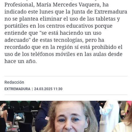
Profesional, María Mercedes Vaquera, ha
La rosa de los vientos
Caso
Extremadura
Virales
indicado este lunes que la Junta de Extremadura
Gente viajera
Retornados
Galicia
Televisión
no se plantea eliminar el uso de las tabletas y
portátiles en los centros educativos porque
Como el perro y el gat
Equipo de investigaci
La Rioja
Elecciones
entiende que "se está haciendo un uso
Operación Viuda Negr
Navarra
adecuado" de estas tecnologías, pero ha
recordado que en la región sí está prohibido el
País Vasco
uso de los teléfonos móviles en las aulas desde
hace un año.
Redacción
EXTREMADURA
|
24.03.2025 11:30