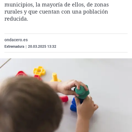
municipios, la mayoría de ellos, de zonas
La rosa de los vientos
Caso
Extremadura
Virales
rurales y que cuentan con una población
Gente viajera
Retornados
Galicia
Televisión
reducida.
Como el perro y el gat
Equipo de investigaci
La Rioja
Elecciones
Operación Viuda Negr
Navarra
ondacero.es
País Vasco
Extremadura
|
20.03.2025 13:32