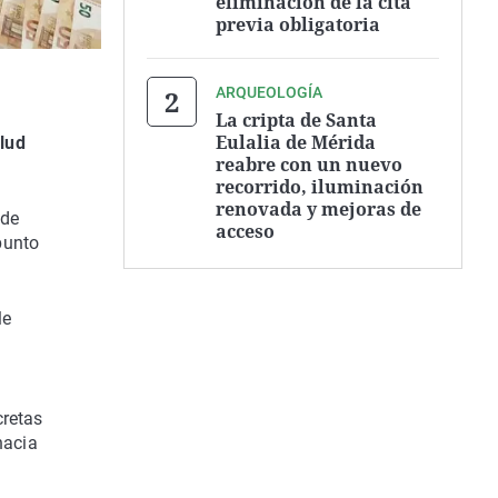
eliminación de la cita
previa obligatoria
ARQUEOLOGÍA
La cripta de Santa
Eulalia de Mérida
alud
reabre con un nuevo
recorrido, iluminación
renovada y mejoras de
 de
acceso
punto
le
cretas
hacia