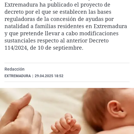
Extremadura ha publicado el proyecto de
La rosa de los vientos
Caso
Extremadura
Virales
decreto por el que se establecen las bases
Gente viajera
Retornados
Galicia
Televisión
reguladoras de la concesión de ayudas por
natalidad a familias residentes en Extremadura
Como el perro y el gat
Equipo de investigaci
La Rioja
Elecciones
y que pretende llevar a cabo modificaciones
Operación Viuda Negr
Navarra
sustanciales respecto al anterior Decreto
114/2024, de 10 de septiembre.
País Vasco
Redacción
EXTREMADURA
|
29.04.2025 18:52