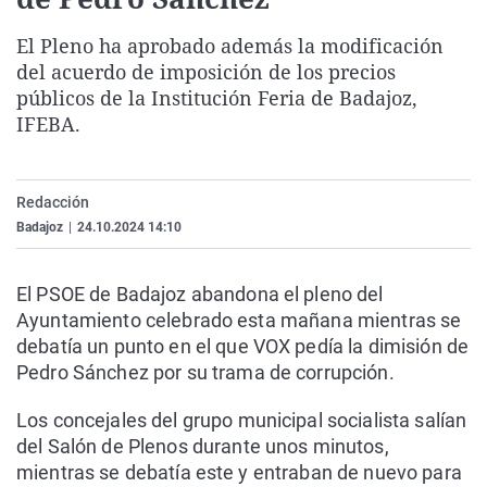
La rosa de los vientos
Caso
Extremadura
Virales
El Pleno ha aprobado además la modificación
Gente viajera
Retornados
Galicia
Televisión
del acuerdo de imposición de los precios
Como el perro y el gat
Equipo de investigaci
La Rioja
Elecciones
públicos de la Institución Feria de Badajoz,
IFEBA.
Operación Viuda Negr
Navarra
País Vasco
Redacción
Badajoz
|
24.10.2024 14:10
El PSOE de Badajoz abandona el pleno del
Ayuntamiento celebrado esta mañana mientras se
debatía un punto en el que VOX pedía la dimisión de
Pedro Sánchez por su trama de corrupción.
Los concejales del grupo municipal socialista salían
del Salón de Plenos durante unos minutos,
mientras se debatía este y entraban de nuevo para