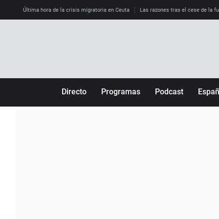
Última hora de la crisis migratoria en Ceuta
Las razones tras el cese de la f
Directo
Programas
Podcast
Espa
Más de uno
Los Perseguidos
Andalucía
Por fin
Malas decisiones
Aragón
Julia en la onda
Expedientes del más allá
Baleares
La brújula
El viaje del Guernica
Cantabria
Radioestadio
Invisibles
Cataluña
Radioestadio noche
Prohibido morirse
Comunidad de M
El colegio invisible
Esto no ha pasado
Comunitat Vale