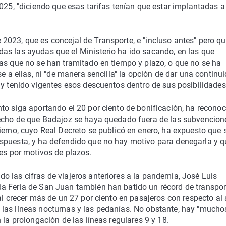
2025, "diciendo que esas tarifas tenían que estar implantadas a
2023, que es concejal de Transporte, e "incluso antes" pero qu
as las ayudas que el Ministerio ha ido sacando, en las que
as que no se han tramitado en tiempo y plazo, o que no se ha
se a ellas, ni "de manera sencilla" la opción de dar una continu
 y tenido vigentes esos descuentos dentro de sus posibilidades
to siga aportando el 20 por ciento de bonificación, ha recono
hecho de que Badajoz se haya quedado fuera de las subvencion
ierno, cuyo Real Decreto se publicó en enero, ha expuesto que 
spuesta, y ha defendido que no hay motivo para denegarla y q
jes por motivos de plazos.
 las cifras de viajeros anteriores a la pandemia, José Luis
a Feria de San Juan también han batido un récord de transpor
al crecer más de un 27 por ciento en pasajeros con respecto al
las líneas nocturnas y las pedanías. No obstante, hay "mucho
 la prolongación de las líneas regulares 9 y 18.