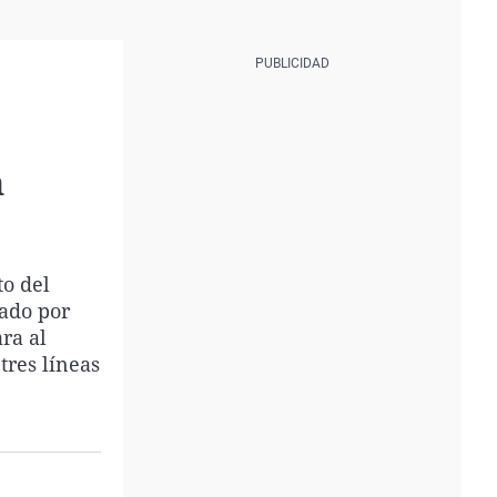
n
to del
bado por
ra al
tres líneas