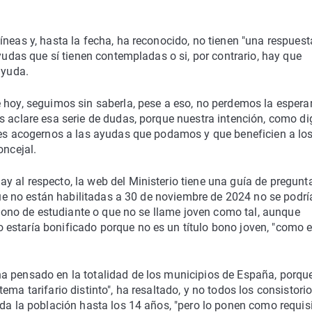
íneas y, hasta la fecha, ha reconocido, no tienen "una respuest
ayudas que sí tienen contempladas o si, por contrario, hay que
ayuda.
e hoy, seguimos sin saberla, pese a eso, no perdemos la espera
s aclare esa serie de dudas, porque nuestra intención, como di
, es acogernos a las ayudas que podamos y que beneficien a lo
oncejal.
 al respecto, la web del Ministerio tiene una guía de pregunt
 que no están habilitadas a 30 de noviembre de 2024 no se podrí
n bono de estudiante o que no se llame joven como tal, aunque
estaría bonificado porque no es un título bono joven, "como e
a pensado en la totalidad de los municipios de España, porqu
ma tarifario distinto", ha resaltado, y no todos los consistori
oda la población hasta los 14 años, "pero lo ponen como requis