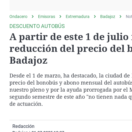
La rosa de los vientos
Caso
Extremadura
Gente viajera
Retornados
Galicia
Ondacero
Emisoras
Extremadura
Badajoz
Not
Como el perro y el
Equipo de investigación
La Rioja
DESCUENTO AUTOBÚS
gato
A partir de este 1 de julio
Operación Viuda
Navarra
Negra
País Vasco
reducción del precio del
Badajoz
Desde el 1 de marzo, ha destacado, la ciudad de 
precio del bonobús y abono mensual del autobús 
nuestro pleno y por la ayuda prorrogada por el 
segundo semestre de este año "no tienen nada qu
de actuación.
Redacción