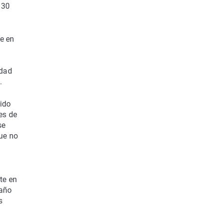
 30
e en
idad
.
cido
es de
se
ue no
te en
 año
s