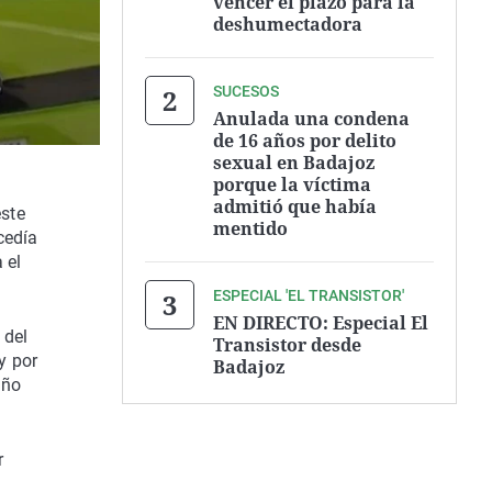
vencer el plazo para la
deshumectadora
SUCESOS
Anulada una condena
de 16 años por delito
sexual en Badajoz
porque la víctima
admitió que había
este
mentido
cedía
 el
ESPECIAL 'EL TRANSISTOR'
EN DIRECTO: Especial El
 del
Transistor desde
y por
Badajoz
año
r