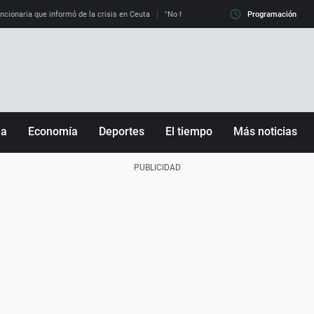
uncionaria que informó de la crisis en Ceuta
"No hay mafias, que no nos engañen": exper
Programación
ña
Economía
Deportes
El tiempo
Más noticias
Fútbol
Sociedad
Baloncesto
Mundo
Tenis
Salud
Motor
Cultura
Ciencia y Tecnología
adrid
Gastronomía
nciana
Medio ambiente