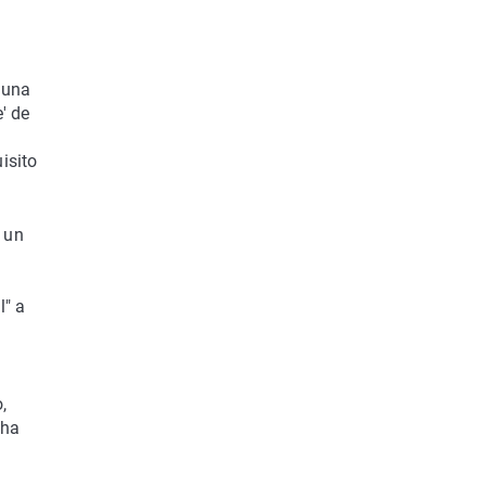
 una
' de
isito
 un
l" a
,
 ha