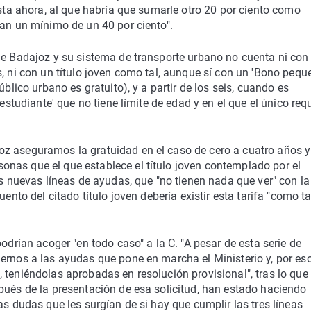
asta ahora, al que habría que sumarle otro 20 por ciento como
ían un mínimo de un 40 por ciento".
 de Badajoz y su sistema de transporte urbano no cuenta ni con
, ni con un título joven como tal, aunque sí con un 'Bono peque
úblico urbano es gratuito), y a partir de los seis, cuando es
estudiante' que no tiene límite de edad y en el que el único requ
z aseguramos la gratuidad en el caso de cero a cuatro años y
nas que el que establece el título joven contemplado por el
as nuevas líneas de ayudas, que "no tienen nada que ver" con la
ento del citado título joven debería existir esta tarifa "como ta
odrían acoger "en todo caso" a la C. "A pesar de esta serie de
ernos a las ayudas que pone en marcha el Ministerio y, por eso
 teniéndolas aprobadas en resolución provisional", tras lo que
pués de la presentación de esa solicitud, han estado haciendo
as dudas que les surgían de si hay que cumplir las tres líneas