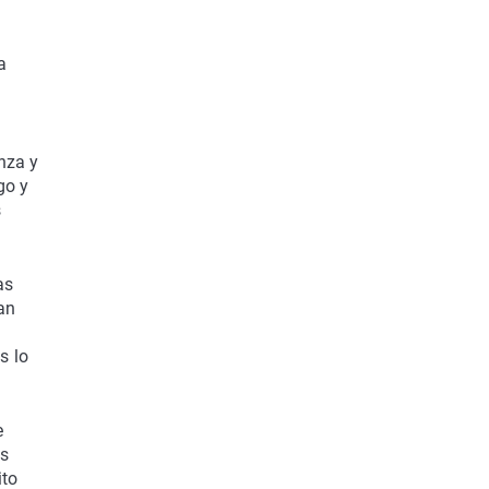
a
nza y
go y
s
as
an
s lo
e
os
ito