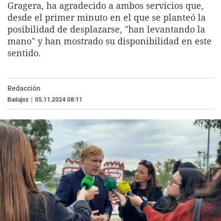
Gragera, ha agradecido a ambos servicios que,
La rosa de los vientos
Caso
Extremadura
Virales
desde el primer minuto en el que se planteó la
Gente viajera
Retornados
Galicia
Televisión
posibilidad de desplazarse, "han levantando la
mano" y han mostrado su disponibilidad en este
Como el perro y el gat
Equipo de investigaci
La Rioja
Elecciones
sentido.
Operación Viuda Negr
Navarra
País Vasco
Redacción
Badajoz
|
05.11.2024 08:11