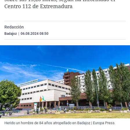
La rosa de los vientos
Caso
Extremadura
Virales
Centro 112 de Extremadura
Gente viajera
Retornados
Galicia
Televisión
Como el perro y el gat
Equipo de investigaci
La Rioja
Elecciones
Redacción
Badajoz
|
06.08.2024 08:50
Operación Viuda Negr
Navarra
País Vasco
Herido un hombre de 84 años atropellado en Badajoz | Europa Press