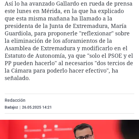
Así lo ha avanzado Gallardo en rueda de prensa
La rosa de los vientos
Caso
Extremadura
Virales
este lunes en Mérida, en la que ha explicado
Gente viajera
Retornados
Galicia
Televisión
que esta misma mañana ha llamado a la
presidenta de la Junta de Extremadura, María
Como el perro y el gat
Equipo de investigaci
La Rioja
Elecciones
Guardiola, para proponerle "reflexionar" sobre
Operación Viuda Negr
Navarra
la eliminación de los aforamientos de la
Asamblea de Extremadura y modificarlo en el
País Vasco
Estatuto de Autonomía, ya que "solo el PSOE y el
PP pueden hacerlo" al necesarios "dos tercios de
la Cámara para poderlo hacer efectivo", ha
señalado.
Redacción
Badajoz
|
26.05.2025 14:21