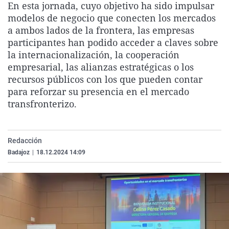
En esta jornada, cuyo objetivo ha sido impulsar
La rosa de los vientos
Caso
Extremadura
Virales
modelos de negocio que conecten los mercados
Gente viajera
Retornados
Galicia
Televisión
a ambos lados de la frontera, las empresas
participantes han podido acceder a claves sobre
Como el perro y el gat
Equipo de investigaci
La Rioja
Elecciones
la internacionalización, la cooperación
Operación Viuda Negr
Navarra
empresarial, las alianzas estratégicas o los
recursos públicos con los que pueden contar
País Vasco
para reforzar su presencia en el mercado
transfronterizo.
Redacción
Badajoz
|
18.12.2024 14:09