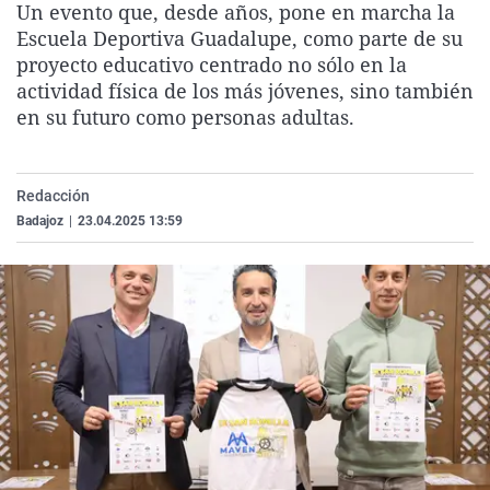
Un evento que, desde años, pone en marcha la
La rosa de los vientos
Caso
Extremadura
Virales
Escuela Deportiva Guadalupe, como parte de su
Gente viajera
Retornados
Galicia
Televisión
proyecto educativo centrado no sólo en la
actividad física de los más jóvenes, sino también
Como el perro y el gat
Equipo de investigaci
La Rioja
Elecciones
en su futuro como personas adultas.
Operación Viuda Negr
Navarra
País Vasco
Redacción
Badajoz
|
23.04.2025 13:59