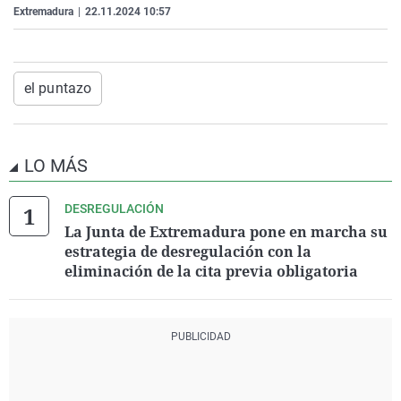
Extremadura
|
22.11.2024 10:57
La rosa de los vientos
Caso
Extremadura
Virales
Gente viajera
Retornados
Galicia
Televisión
Como el perro y el gat
Equipo de investigaci
La Rioja
Elecciones
el puntazo
Operación Viuda Negr
Navarra
País Vasco
LO MÁS
DESREGULACIÓN
La Junta de Extremadura pone en marcha su
estrategia de desregulación con la
eliminación de la cita previa obligatoria