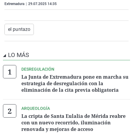
Extremadura
|
29.07.2025 14:35
La rosa de los vientos
Caso
Extremadura
Virales
Gente viajera
Retornados
Galicia
Televisión
Como el perro y el gat
Equipo de investigaci
La Rioja
Elecciones
el puntazo
Operación Viuda Negr
Navarra
País Vasco
LO MÁS
DESREGULACIÓN
La Junta de Extremadura pone en marcha su
estrategia de desregulación con la
eliminación de la cita previa obligatoria
ARQUEOLOGÍA
La cripta de Santa Eulalia de Mérida reabre
con un nuevo recorrido, iluminación
renovada y mejoras de acceso