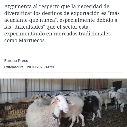
La rosa de los vientos
Caso
Extremadura
Virales
Argumenta al respecto que la necesidad de
diversificar los destinos de exportación es "más
Gente viajera
Retornados
Galicia
Televisión
acuciante que nunca", especialmente debido a
Como el perro y el gat
Equipo de investigaci
La Rioja
Elecciones
las "dificultades" que el sector está
experimentando en mercados tradicionales
Operación Viuda Negr
Navarra
como Marruecos.
País Vasco
Europa Press
Extremadura
|
28.03.2025 14:23