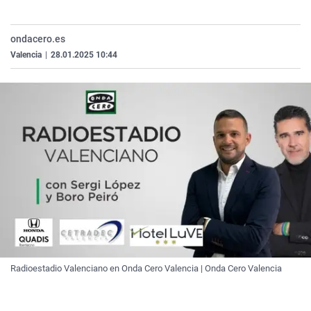
La rosa de los vientos
Caso
Extremadura
Virales
Gente viajera
Retornados
Galicia
Televisión
ondacero.es
Valencia
|
28.01.2025 10:44
Como el perro y el gat
Equipo de investigaci
La Rioja
Elecciones
Operación Viuda Negr
Navarra
País Vasco
Radioestadio Valenciano en Onda Cero Valencia | Onda Cero Valencia