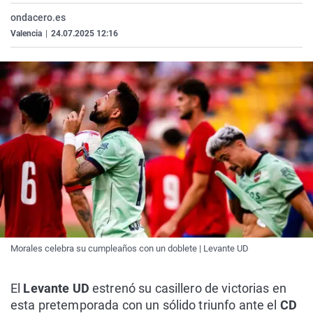
La rosa de los vientos
Caso
Extremadura
Virales
ondacero.es
Valencia
|
24.07.2025 12:16
Gente viajera
Retornados
Galicia
Televisión
Como el perro y el gat
Equipo de investigaci
La Rioja
Elecciones
Operación Viuda Negr
Navarra
País Vasco
Morales celebra su cumpleaños con un doblete | Levante UD
El
Levante UD
estrenó su casillero de victorias en
esta pretemporada con un sólido triunfo ante el
CD