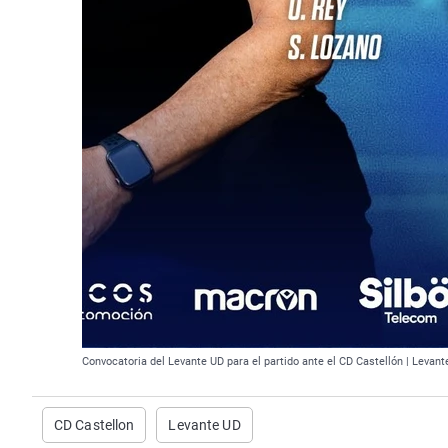
Convocatoria del Levante UD para el partido ante el CD Castellón | Levant
CD Castellon
Levante UD