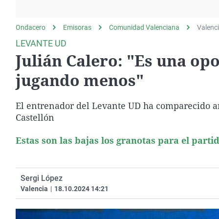
La rosa de los vientos
Caso
Extremadura
Gente viajera
Retornados
Galicia
Ondacero
Emisoras
Comunidad Valenciana
Valenc
Como el perro y el
Equipo de investigación
La Rioja
LEVANTE UD
gato
Julián Calero: "Es una op
Operación Viuda
Navarra
Negra
País Vasco
jugando menos"
El entrenador del Levante UD ha comparecido ant
Castellón
Estas son las bajas los granotas para el parti
Sergi López
Valencia
|
18.10.2024 14:21