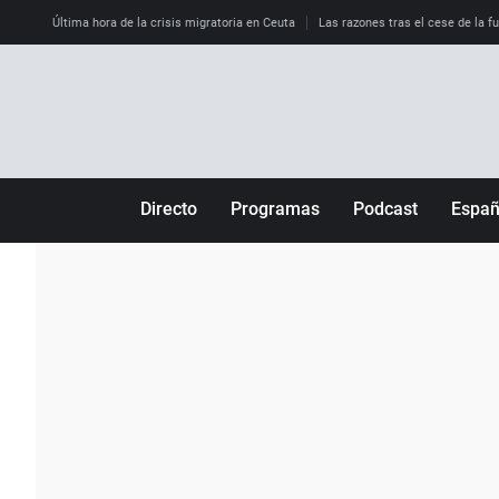
Última hora de la crisis migratoria en Ceuta
Las razones tras el cese de la f
Directo
Programas
Podcast
Espa
Más de uno
Los Perseguidos
Andalucía
Por fin
Malas decisiones
Aragón
Julia en la onda
Expedientes del más allá
Baleares
La brújula
El viaje del Guernica
Cantabria
Radioestadio
Invisibles
Cataluña
Radioestadio noche
Prohibido morirse
Comunidad de M
El colegio invisible
Esto no ha pasado
Comunitat Vale