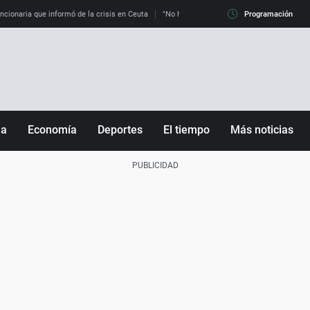
uncionaria que informó de la crisis en Ceuta
"No hay mafias, que no nos engañen": exper
Programación
ña
Economía
Deportes
El tiempo
Más noticias
Fútbol
Sociedad
Baloncesto
Mundo
Tenis
Salud
Motor
Cultura
Ciencia y Tecnología
adrid
Gastronomía
nciana
Medio ambiente