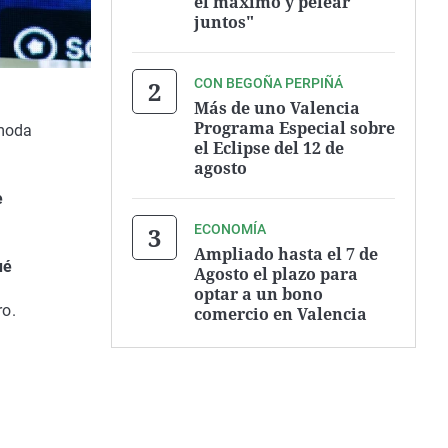
el máximo y pelear
juntos"
CON BEGOÑA PERPIÑÁ
Más de uno Valencia
Programa Especial sobre
 moda
el Eclipse del 12 de
agosto
e
ECONOMÍA
Ampliado hasta el 7 de
ué
Agosto el plazo para
optar a un bono
ro.
comercio en Valencia