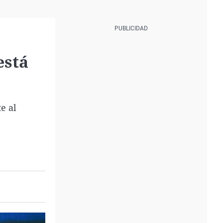
está
e al