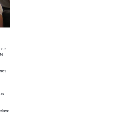
r de
te
unos
,
nos
clave