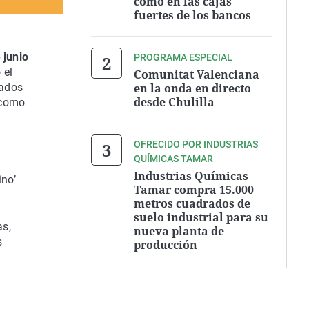
como en las cajas
fuertes de los bancos
 junio
PROGRAMA ESPECIAL
 el
Comunitat Valenciana
en la onda en directo
rados
desde Chulilla
 como
OFRECIDO POR INDUSTRIAS
QUÍMICAS TAMAR
Industrias Químicas
ino’
Tamar compra 15.000
metros cuadrados de
suelo industrial para su
as,
nueva planta de
s
producción