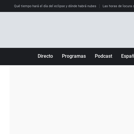
Qué tiempo hará el día del eclipse y dónde habrá nubes
Las horas de locura qu
Directo
Programas
Podcast
Espa
Más de uno
Los Perseguidos
Andalucía
Por fin
Malas decisiones
Aragón
Julia en la onda
Expedientes del más allá
Baleares
La brújula
El viaje del Guernica
Cantabria
Radioestadio
Invisibles
Cataluña
Radioestadio noche
Prohibido morirse
Comunidad de M
El colegio invisible
Esto no ha pasado
Comunitat Vale