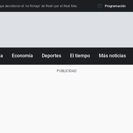
e decidieron el 'no fichaje' de Rodri por el Real Madrid y su 'sí' al Barça
Programación
La llamada de
ña
Economía
Deportes
El tiempo
Más noticias
Fútbol
Sociedad
Baloncesto
Mundo
Tenis
Salud
Motor
Cultura
Ciencia y Tecnología
adrid
Gastronomía
nciana
Medio ambiente