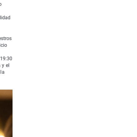
o
n
lidad
estros
icio
 19:30
 y el
la