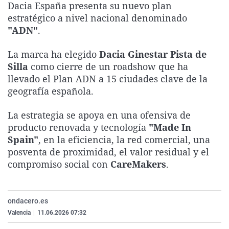
Dacia España presenta su nuevo plan
La rosa de los vientos
Caso
Extremadura
Virales
estratégico a nivel nacional denominado
Gente viajera
Retornados
Galicia
Televisión
"ADN"
.
Como el perro y el gat
Equipo de investigaci
La Rioja
Elecciones
La marca ha elegido
Dacia Ginestar Pista de
Operación Viuda Negr
Navarra
Silla
como cierre de un roadshow que ha
llevado el Plan ADN a 15 ciudades clave de la
País Vasco
geografía española.
La estrategia se apoya en una ofensiva de
producto renovada y tecnología
"Made In
Spain"
, en la eficiencia, la red comercial, una
posventa de proximidad, el valor residual y el
compromiso social con
CareMakers
.
ondacero.es
Valencia
|
11.06.2026 07:32