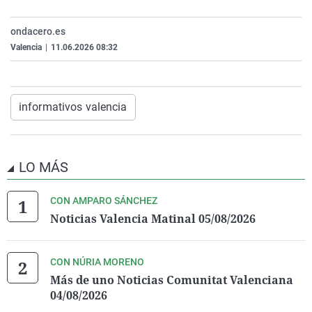
La rosa de los vientos
Caso
Extremadura
Virales
ondacero.es
Gente viajera
Retornados
Galicia
Televisión
Valencia
|
11.06.2026 08:32
Como el perro y el gat
Equipo de investigaci
La Rioja
Elecciones
Operación Viuda Negr
Navarra
informativos valencia
País Vasco
LO MÁS
CON AMPARO SÁNCHEZ
Noticias Valencia Matinal 05/08/2026
CON NÚRIA MORENO
Más de uno Noticias Comunitat Valenciana
04/08/2026