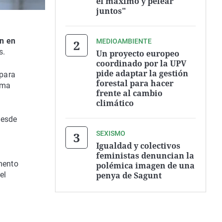
el máximo y pelear
juntos"
an en
MEDIOAMBIENTE
s.
Un proyecto europeo
coordinado por la UPV
pide adaptar la gestión
 para
forestal para hacer
xima
frente al cambio
climático
desde
SEXISMO
Igualdad y colectivos
feministas denuncian la
mento
polémica imagen de una
penya de Sagunt
el