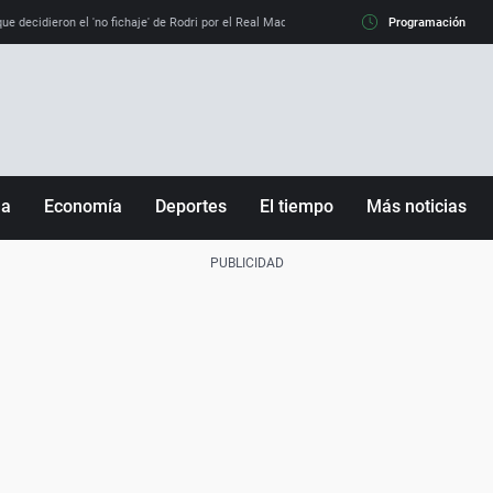
e decidieron el 'no fichaje' de Rodri por el Real Madrid y su 'sí' al Barça
Programación
La llamada de
ña
Economía
Deportes
El tiempo
Más noticias
Fútbol
Sociedad
Baloncesto
Mundo
Tenis
Salud
Motor
Cultura
Ciencia y Tecnología
adrid
Gastronomía
nciana
Medio ambiente