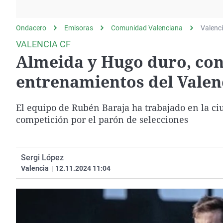
La rosa de los vientos
Caso
Extremadura
Gente viajera
Retornados
Galicia
Ondacero
Emisoras
Comunidad Valenciana
Valenc
Como el perro y el
Equipo de investigación
La Rioja
VALENCIA CF
gato
Almeida y Hugo duro, con 
Operación Viuda
Navarra
Negra
País Vasco
entrenamientos del Valen
El equipo de Rubén Baraja ha trabajado en la c
competición por el parón de selecciones
Sergi López
Valencia
|
12.11.2024 11:04