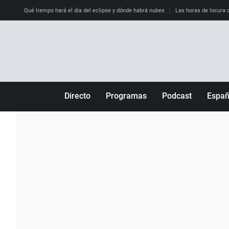
Qué tiempo hará el día del eclipse y dónde habrá nubes
Las horas de locura qu
Directo
Programas
Podcast
Espa
Más de uno
Los Perseguidos
Andalucía
Por fin
Malas decisiones
Aragón
Julia en la onda
Expedientes del más allá
Baleares
La brújula
El viaje del Guernica
Cantabria
Radioestadio
Invisibles
Cataluña
Radioestadio noche
Prohibido morirse
Comunidad de M
El colegio invisible
Esto no ha pasado
Comunitat Vale