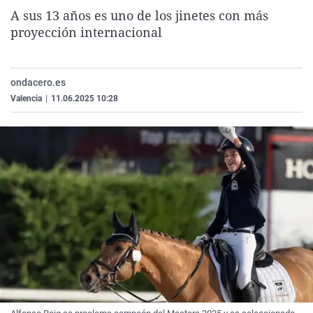
La rosa de los vientos
Caso
Extremadura
Virales
A sus 13 años es uno de los jinetes con más
proyección internacional
Gente viajera
Retornados
Galicia
Televisión
Como el perro y el gat
Equipo de investigaci
La Rioja
Elecciones
ondacero.es
Operación Viuda Negr
Navarra
Valencia
|
11.06.2025 10:28
País Vasco