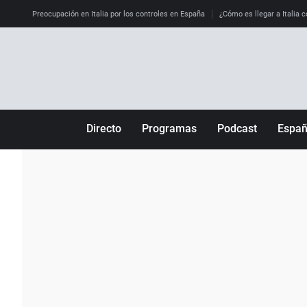
Preocupación en Italia por los controles en España
¿Cómo es llegar a Italia c
Directo
Programas
Podcast
Espa
Más de uno
Los Perseguidos
Andalucía
Por fin
Malas decisiones
Aragón
Julia en la onda
Expedientes del más allá
Baleares
La brújula
El viaje del Guernica
Cantabria
Radioestadio
Invisibles
Cataluña
Radioestadio noche
Prohibido morirse
Comunidad de M
El colegio invisible
Esto no ha pasado
Comunitat Vale