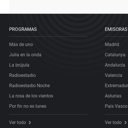
PROGRAMAS
EMISORAS
Más de uno
Madrid
Julia en la onda
Catalunya
La brújula
Andalucía
Radioestadio
Valencia
Radioestadio Noche
Extremadu
La rosa de los vientos
Asturias
Por fin no es lunes
País Vasco
Ver todo
Ver todo