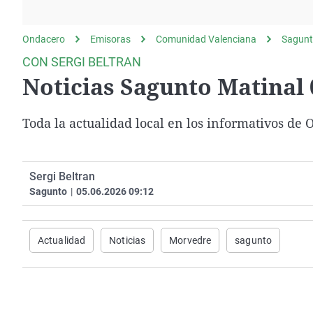
La rosa de los vientos
Caso
Extremadura
Gente viajera
Retornados
Galicia
Ondacero
Emisoras
Comunidad Valenciana
Sagun
Como el perro y el
Equipo de investigación
La Rioja
CON SERGI BELTRAN
gato
Noticias Sagunto Matinal 
Operación Viuda
Navarra
Negra
País Vasco
Toda la actualidad local en los informativos de
Sergi Beltran
Sagunto
|
05.06.2026 09:12
Actualidad
Noticias
Morvedre
sagunto