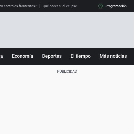
on controles fronterizos?
Qué hacer si el eclipse me pilla conduciendo
Programación
Qué tiempo 
ña
Economía
Deportes
El tiempo
Más noticias
Fútbol
Sociedad
Baloncesto
Mundo
Tenis
Salud
Motor
Cultura
Ciencia y Tecnología
adrid
Gastronomía
nciana
Medio ambiente