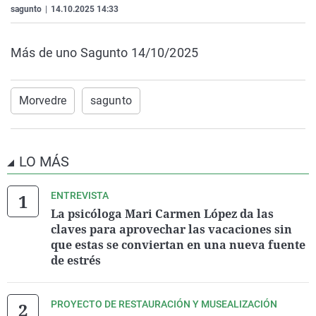
sagunto
|
14.10.2025 14:33
La rosa de los vientos
Caso
Extremadura
Virales
Gente viajera
Retornados
Galicia
Televisión
Más de uno Sagunto 14/10/2025
Como el perro y el gat
Equipo de investigaci
La Rioja
Elecciones
Operación Viuda Negr
Navarra
Morvedre
sagunto
País Vasco
LO MÁS
ENTREVISTA
La psicóloga Mari Carmen López da las
claves para aprovechar las vacaciones sin
que estas se conviertan en una nueva fuente
de estrés
PROYECTO DE RESTAURACIÓN Y MUSEALIZACIÓN