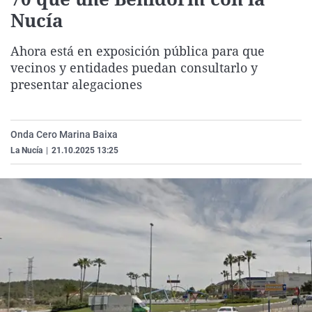
La rosa de los vientos
Caso
Extremadura
Virales
Nucía
Gente viajera
Retornados
Galicia
Televisión
Ahora está en exposición pública para que
Como el perro y el gat
Equipo de investigaci
La Rioja
Elecciones
vecinos y entidades puedan consultarlo y
presentar alegaciones
Operación Viuda Negr
Navarra
País Vasco
Onda Cero Marina Baixa
La Nucía
|
21.10.2025 13:25