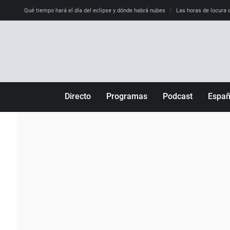
Qué tiempo hará el día del eclipse y dónde habrá nubes
Las horas de locura qu
Directo
Programas
Podcast
Espa
Más de uno
Los Perseguidos
Andalucía
Por fin
Malas decisiones
Aragón
Julia en la onda
Expedientes del más allá
Baleares
La brújula
El viaje del Guernica
Cantabria
Radioestadio
Invisibles
Cataluña
Radioestadio noche
Prohibido morirse
Comunidad de M
El colegio invisible
Esto no ha pasado
Comunitat Vale