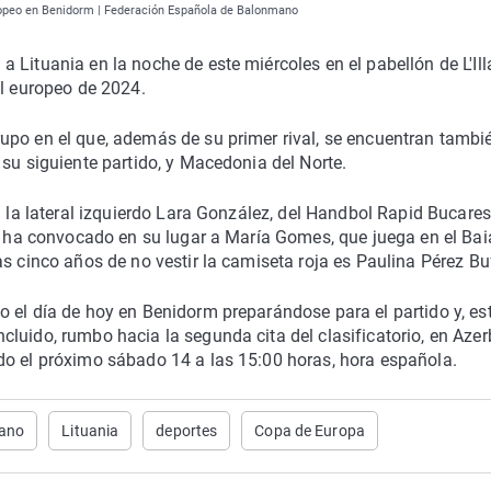
Europeo en Benidorm | Federación Española de Balonmano
 Lituania en la noche de este miércoles en el pabellón de L'Ill
el europeo de 2024.
upo en el que, además de su primer rival, se encuentran tambi
 su siguiente partido, y Macedonia del Norte.
a la lateral izquierdo Lara González, del Handbol Rapid Bucarest
co ha convocado en su lugar a María Gomes, que juega en el Bai
s cinco años de no vestir la camiseta roja es Paulina Pérez Bu
 el día de hoy en Benidorm preparándose para el partido y, es
luido, rumbo hacia la segunda cita del clasificatorio, en Azer
do el próximo sábado 14 a las 15:00 horas, hora española.
ano
Lituania
deportes
Copa de Europa