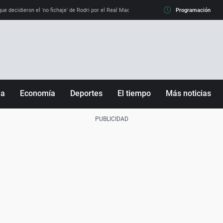
e decidieron el 'no fichaje' de Rodri por el Real Madrid y su 'sí' al Barça
Programación
La llamada de
ña
Economía
Deportes
El tiempo
Más noticias
Fútbol
Sociedad
Baloncesto
Mundo
Tenis
Salud
Motor
Cultura
Ciencia y Tecnología
adrid
Gastronomía
nciana
Medio ambiente