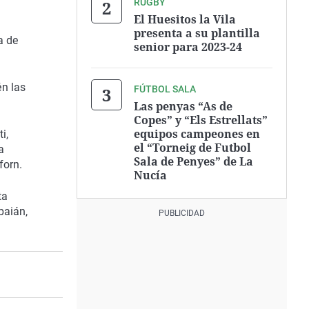
RUGBY
El Huesitos la Vila
presenta a su plantilla
a de
senior para 2023-24
én las
FÚTBOL SALA
Las penyas “As de
Copes” y “Els Estrellats”
equipos campeones en
i,
el “Torneig de Futbol
a
Sala de Penyes” de La
forn.
Nucía
ta
baián,