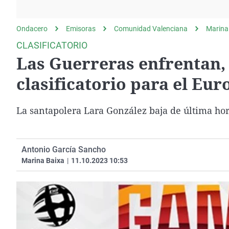
La rosa de los vientos
Caso
Extremadura
Gente viajera
Retornados
Galicia
Ondacero
Emisoras
Comunidad Valenciana
Marina
Como el perro y el
Equipo de investigación
La Rioja
CLASIFICATORIO
gato
Las Guerreras enfrentan,
Operación Viuda
Navarra
Negra
País Vasco
clasificatorio para el Eu
La santapolera Lara González baja de última hor
Antonio García Sancho
Marina Baixa
|
11.10.2023 10:53