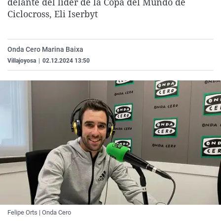
delante del líder de la Copa del Mundo de
La rosa de los vientos
Caso
Extremadura
Virales
Ciclocross, Eli Iserbyt
Gente viajera
Retornados
Galicia
Televisión
Como el perro y el gat
Equipo de investigaci
La Rioja
Elecciones
Onda Cero Marina Baixa
Operación Viuda Negr
Navarra
Villajoyosa
|
02.12.2024 13:50
País Vasco
Felipe Orts | Onda Cero