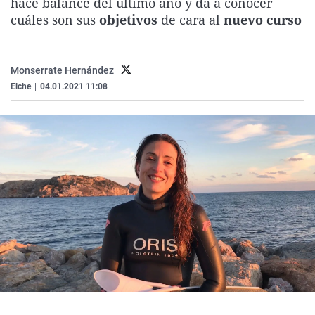
hace balance del último año y da a conocer
La rosa de los vientos
Caso
Extremadura
Virales
cuáles son sus
objetivos
de cara al
nuevo curso
Gente viajera
Retornados
Galicia
Televisión
Como el perro y el gat
Equipo de investigaci
La Rioja
Elecciones
Monserrate Hernández
Operación Viuda Negr
Navarra
Elche
|
04.01.2021 11:08
País Vasco