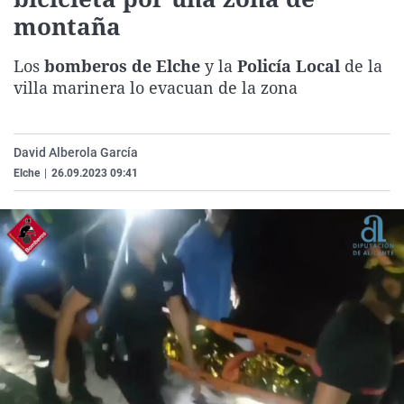
La rosa de los vientos
Caso
Extremadura
Virales
montaña
Gente viajera
Retornados
Galicia
Televisión
Los
bomberos de Elche
y la
Policía Local
de la
Como el perro y el gat
Equipo de investigaci
La Rioja
Elecciones
villa marinera lo evacuan de la zona
Operación Viuda Negr
Navarra
País Vasco
David Alberola García
Elche
|
26.09.2023 09:41