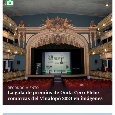
La rosa de los vientos
Caso
Extremadura
Virales
Gente viajera
Retornados
Galicia
Televisión
Como el perro y el gat
Equipo de investigaci
La Rioja
Elecciones
Operación Viuda Negr
Navarra
País Vasco
RECONOCIMIENTO
La gala de premios de Onda Cero Elche-
comarcas del Vinalopó 2024 en imágenes