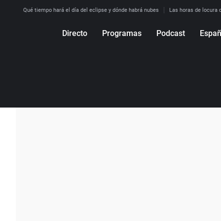
Qué tiempo hará el día del eclipse y dónde habrá nubes
Las horas de locura qu
Directo
Programas
Podcast
Espa
Más de uno
Los Perseguidos
Andalucía
Por fin
Malas decisiones
Aragón
Julia en la onda
Expedientes del más allá
Baleares
La brújula
El viaje del Guernica
Cantabria
Radioestadio
Invisibles
Cataluña
Radioestadio noche
Prohibido morirse
Comunidad de M
El colegio invisible
Esto no ha pasado
Comunitat Vale
La rosa de los vientos
Caso
Extremadura
Gente viajera
Retornados
Galicia
Como el perro y el
Equipo de investigación
La Rioja
gato
Operación Viuda
Navarra