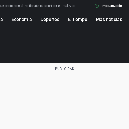
e decidieron el 'no fichaje' de Rodri por el Real Madrid y su 'sí' al Barça
Programación
La llamada de
ña
Economía
Deportes
El tiempo
Más noticias
Fútbol
Sociedad
Baloncesto
Mundo
Tenis
Salud
Motor
Cultura
Ciencia y Tecnología
adrid
Gastronomía
nciana
Medio ambiente
Virales
Televisión
Elecciones